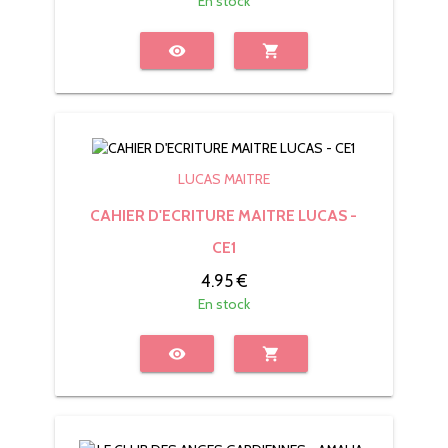
En stock
visibility
shopping_cart
LUCAS MAITRE
CAHIER D'ECRITURE MAITRE LUCAS -
CE1
4.95 €
En stock
visibility
shopping_cart