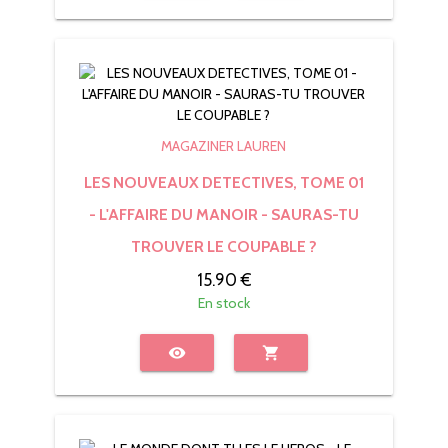
MAGAZINER LAUREN
LES NOUVEAUX DETECTIVES, TOME 01
- L'AFFAIRE DU MANOIR - SAURAS-TU
TROUVER LE COUPABLE ?
15.90 €
En stock
visibility
shopping_cart