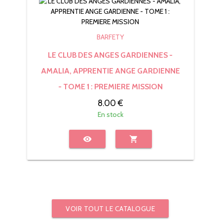
BARFETY
LE CLUB DES ANGES GARDIENNES -
AMALIA, APPRENTIE ANGE GARDIENNE
- TOME 1 : PREMIERE MISSION
8.00 €
En stock
visibility
shopping_cart
VOIR TOUT LE CATALOGUE