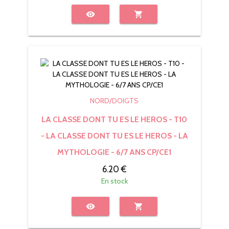
visibility
shopping_cart
NORD/DOIGTS
LA CLASSE DONT TU ES LE HEROS - T10
- LA CLASSE DONT TU ES LE HEROS - LA
MYTHOLOGIE - 6/7 ANS CP/CE1
6.20 €
En stock
visibility
shopping_cart