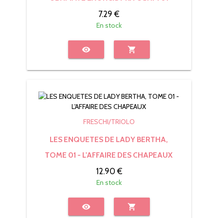
7.29 €
En stock
visibility
shopping_cart
FRESCHI/TRIOLO
LES ENQUETES DE LADY BERTHA,
TOME 01 - L'AFFAIRE DES CHAPEAUX
12.90 €
En stock
visibility
shopping_cart