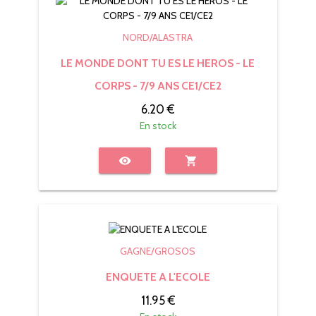
NORD/ALASTRA
LE MONDE DONT TU ES LE HEROS - LE
CORPS - 7/9 ANS CE1/CE2
6.20 €
En stock
visibility
shopping_cart
GAGNE/GROSOS
ENQUETE A L'ECOLE
11.95 €