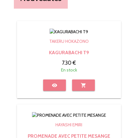
TAKERU HOKAZONO
KAGURABACHI T9
7.30 €
En stock
visibility
shopping_cart
HAYASHI EMIRI
PROMENADE AVEC PETITE MESANGE