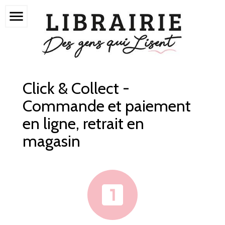
menu
Click & Collect -
Commande et paiement
en ligne, retrait en
magasin
looks_one