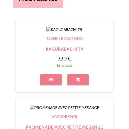
TAKERU HOKAZONO
KAGURABACHI T9
7.30 €
En stock
visibility
shopping_cart
HAYASHI EMIRI
PROMENADE AVEC PETITE MESANGE