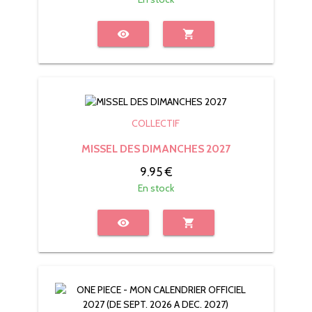
visibility
shopping_cart
COLLECTIF
MISSEL DES DIMANCHES 2027
9.95 €
En stock
visibility
shopping_cart