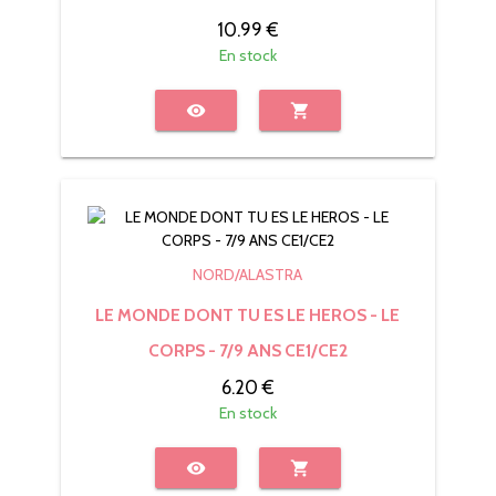
10.99 €
En stock
visibility
shopping_cart
NORD/ALASTRA
LE MONDE DONT TU ES LE HEROS - LE
CORPS - 7/9 ANS CE1/CE2
6.20 €
En stock
visibility
shopping_cart