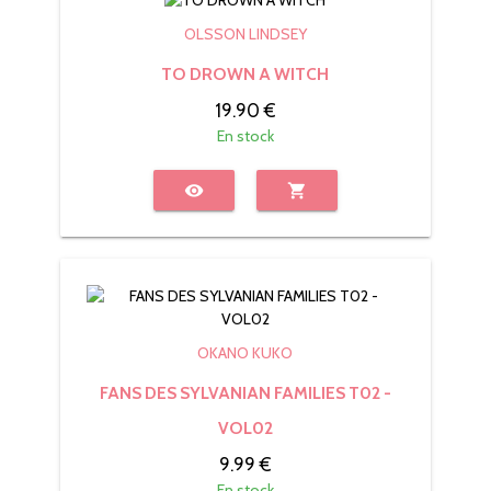
OLSSON LINDSEY
TO DROWN A WITCH
19.90 €
En stock
visibility
shopping_cart
OKANO KUKO
FANS DES SYLVANIAN FAMILIES T02 -
VOL02
9.99 €
En stock