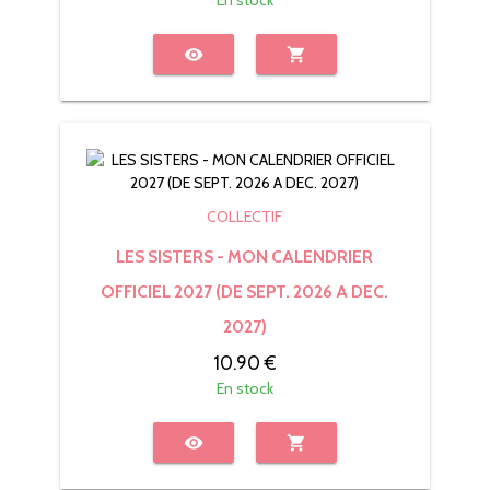
visibility
shopping_cart
COLLECTIF
LES SISTERS - MON CALENDRIER
OFFICIEL 2027 (DE SEPT. 2026 A DEC.
2027)
10.90 €
En stock
visibility
shopping_cart