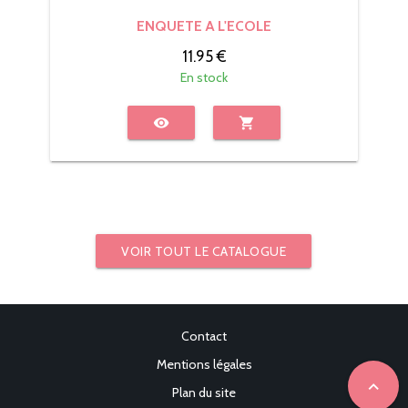
ENQUETE A L'ECOLE
11.95 €
En stock
visibility
shopping_cart
VOIR TOUT LE CATALOGUE
Contact
Mentions légales
expand_less
Plan du site