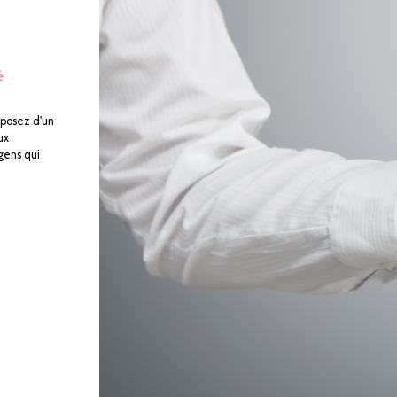
é
sposez d'un
ux
 gens qui