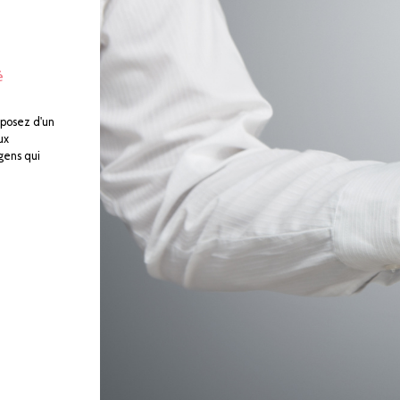
é
sposez d'un
ux
 gens qui