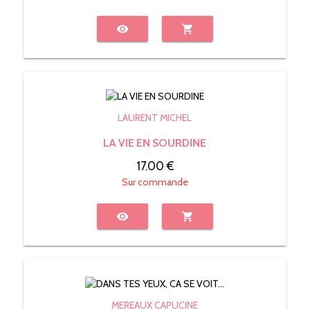
visibility
shopping_cart
LAURENT MICHEL
LA VIE EN SOURDINE
17.00 €
Sur commande
visibility
shopping_cart
MEREAUX CAPUCINE