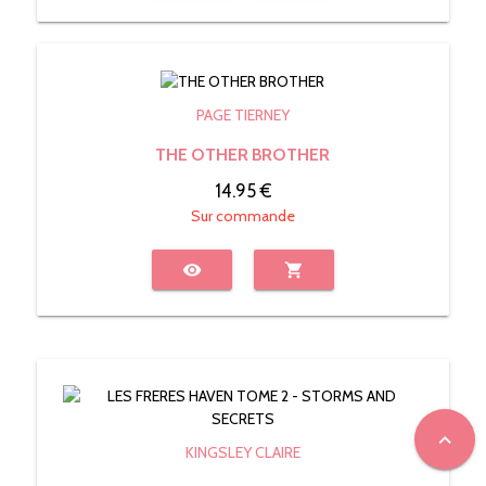
PAGE TIERNEY
THE OTHER BROTHER
14.95 €
Sur commande
visibility
shopping_cart
expand_less
KINGSLEY CLAIRE