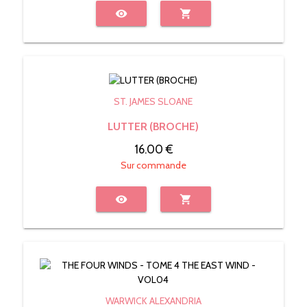
visibility
shopping_cart
ST. JAMES SLOANE
LUTTER (BROCHE)
16.00 €
Sur commande
visibility
shopping_cart
WARWICK ALEXANDRIA