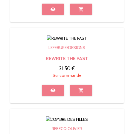
visibility
shopping_cart
LEFEBURE/DESIGNS
REWRITE THE PAST
21.50 €
Sur commande
visibility
shopping_cart
REBECQ OLIVIER