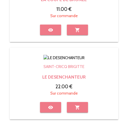
11.00 €
Sur commande
visibility
shopping_cart
SAINT-CRICQ BRIGITTE
LE DESENCHANTEUR
22.00 €
Sur commande
visibility
shopping_cart