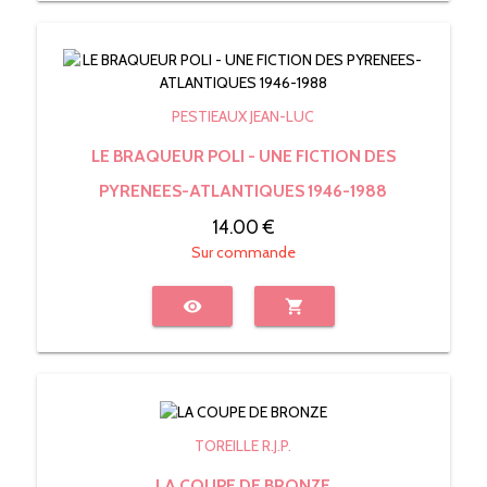
PESTIEAUX JEAN-LUC
LE BRAQUEUR POLI - UNE FICTION DES
PYRENEES-ATLANTIQUES 1946-1988
14.00 €
Sur commande
visibility
shopping_cart
TOREILLE R.J.P.
LA COUPE DE BRONZE