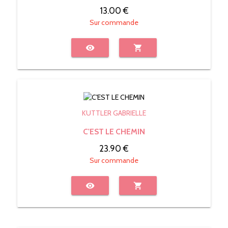
13.00 €
Sur commande
visibility
shopping_cart
KUTTLER GABRIELLE
C'EST LE CHEMIN
23.90 €
Sur commande
visibility
shopping_cart