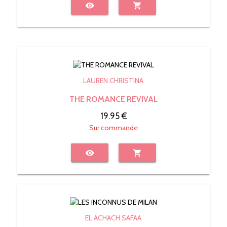
visibility
shopping_cart
LAUREN CHRISTINA
THE ROMANCE REVIVAL
19.95 €
Sur commande
visibility
shopping_cart
EL ACHACH SAFAA