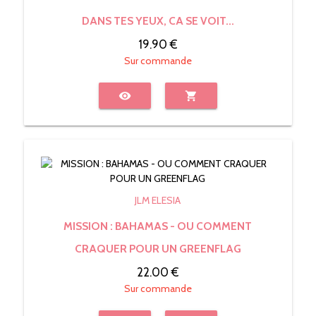
DANS TES YEUX, CA SE VOIT...
19.90 €
Sur commande
visibility
shopping_cart
JLM ELESIA
MISSION : BAHAMAS - OU COMMENT
CRAQUER POUR UN GREENFLAG
22.00 €
Sur commande