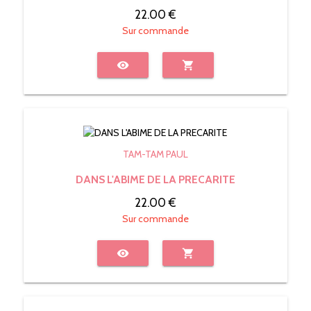
22.00 €
Sur commande
visibility
shopping_cart
TAM-TAM PAUL
DANS L'ABIME DE LA PRECARITE
22.00 €
Sur commande
visibility
shopping_cart