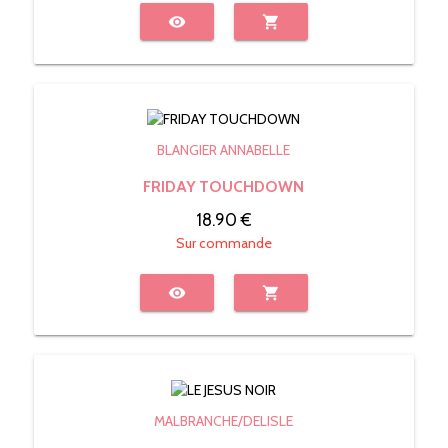
visibility
shopping_cart
BLANGIER ANNABELLE
FRIDAY TOUCHDOWN
18.90 €
Sur commande
visibility
shopping_cart
MALBRANCHE/DELISLE