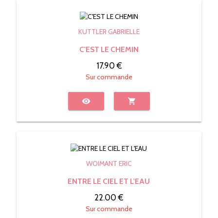
KUTTLER GABRIELLE
C'EST LE CHEMIN
17.90 €
Sur commande
visibility
shopping_cart
WOIMANT ERIC
ENTRE LE CIEL ET L'EAU
22.00 €
Sur commande