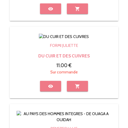
visibility
shopping_cart
FORMI JULIETTE
DU CUIR ET DES CUIVRES
11.00 €
Sur commande
visibility
shopping_cart