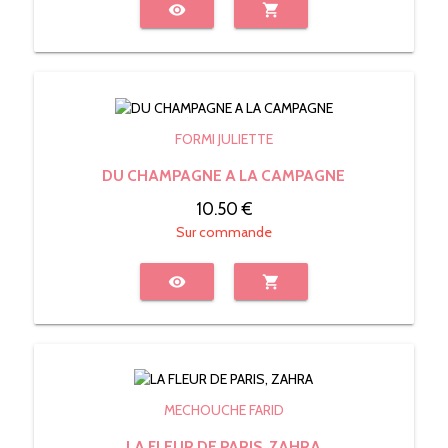
visibility
shopping_cart
FORMI JULIETTE
DU CHAMPAGNE A LA CAMPAGNE
10.50 €
Sur commande
visibility
shopping_cart
MECHOUCHE FARID
LA FLEUR DE PARIS, ZAHRA