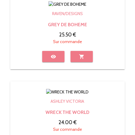
RAVEN/DESIGNS
GREY DE BOHEME
25.50 €
Sur commande
visibility
shopping_cart
ASHLEY VICTORIA
WRECK THE WORLD
24.00 €
Sur commande