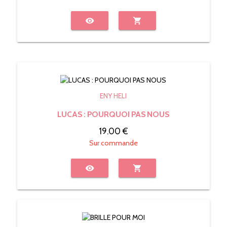
visibility
shopping_cart
ENY HELI
LUCAS : POURQUOI PAS NOUS
19.00 €
Sur commande
visibility
shopping_cart