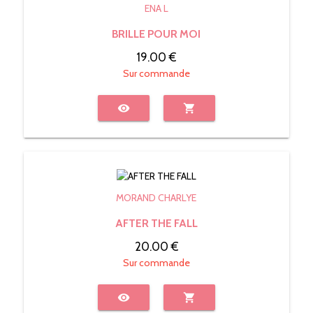
ENA L
BRILLE POUR MOI
19.00 €
Sur commande
visibility
shopping_cart
MORAND CHARLYE
AFTER THE FALL
20.00 €
Sur commande
visibility
shopping_cart