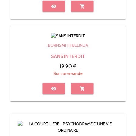
visibility
shopping_cart
BORNSMITH BELINDA
SANS INTERDIT
19.90 €
Sur commande
visibility
shopping_cart