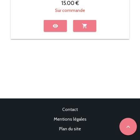
15.00 €
Sur commande
visibility
shopping_cart
Contact
Mentions légales
expand_less
Plan du site