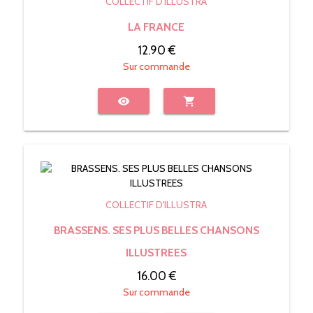
COLLECTIF D'ILLUSTRA
LA FRANCE
12.90 €
Sur commande
visibility
shopping_cart
COLLECTIF D'ILLUSTRA
BRASSENS. SES PLUS BELLES CHANSONS
ILLUSTREES
16.00 €
Sur commande