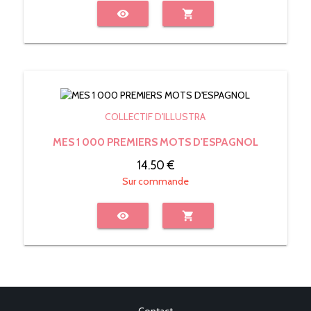
visibility
shopping_cart
COLLECTIF D'ILLUSTRA
MES 1 000 PREMIERS MOTS D'ESPAGNOL
14.50 €
Sur commande
visibility
shopping_cart