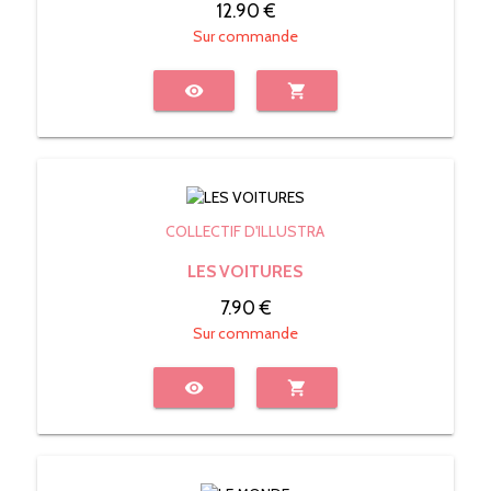
12.90 €
Sur commande
visibility
shopping_cart
COLLECTIF D'ILLUSTRA
LES VOITURES
7.90 €
Sur commande
visibility
shopping_cart