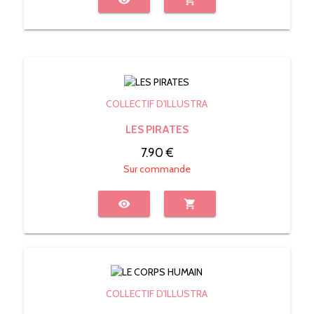
COLLECTIF D'ILLUSTRA
LES PIRATES
7.90 €
Sur commande
visibility
shopping_cart
COLLECTIF D'ILLUSTRA