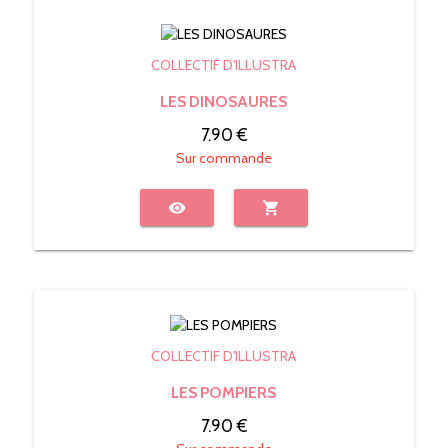
COLLECTIF D'ILLUSTRA
LES DINOSAURES
7.90 €
Sur commande
visibility
shopping_cart
COLLECTIF D'ILLUSTRA
LES POMPIERS
7.90 €