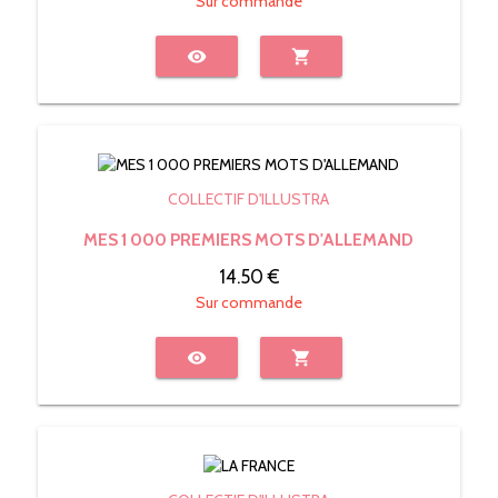
Sur commande
visibility
shopping_cart
COLLECTIF D'ILLUSTRA
MES 1 000 PREMIERS MOTS D'ALLEMAND
14.50 €
Sur commande
visibility
shopping_cart