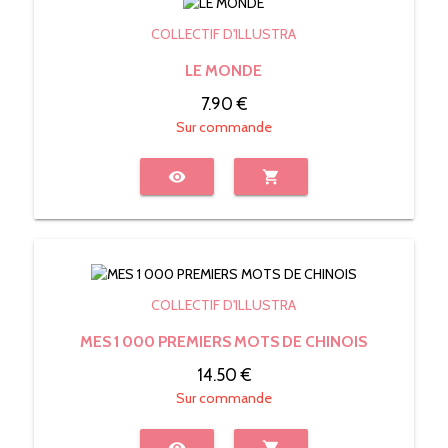
COLLECTIF D'ILLUSTRA
LE MONDE
7.90 €
Sur commande
visibility
shopping_cart
COLLECTIF D'ILLUSTRA
MES 1 000 PREMIERS MOTS DE CHINOIS
14.50 €
Sur commande
visibility
shopping_cart