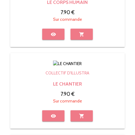
LE CORPS HUMAIN
7.90 €
Sur commande
visibility
shopping_cart
COLLECTIF D'ILLUSTRA
LE CHANTIER
7.90 €
Sur commande
visibility
shopping_cart