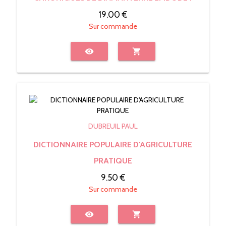
19.00 €
Sur commande
visibility
shopping_cart
DUBREUIL PAUL
DICTIONNAIRE POPULAIRE D'AGRICULTURE
PRATIQUE
9.50 €
Sur commande
visibility
shopping_cart