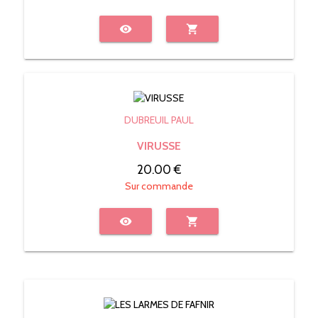
visibility
shopping_cart
DUBREUIL PAUL
VIRUSSE
20.00 €
Sur commande
visibility
shopping_cart