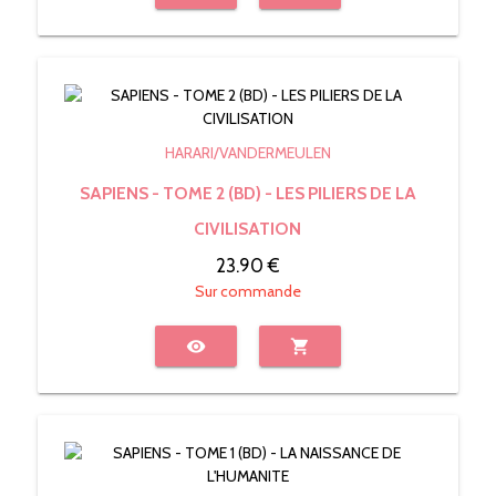
HARARI/VANDERMEULEN
SAPIENS - TOME 2 (BD) - LES PILIERS DE LA
CIVILISATION
23.90 €
Sur commande
visibility
shopping_cart