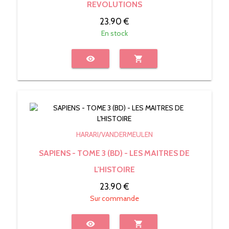
REVOLUTIONS
23.90 €
En stock
visibility
shopping_cart
HARARI/VANDERMEULEN
SAPIENS - TOME 3 (BD) - LES MAITRES DE
L'HISTOIRE
23.90 €
Sur commande
visibility
shopping_cart