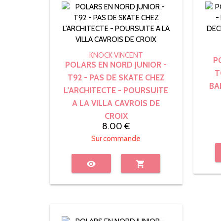
KNOCK VINCENT
P
POLARS EN NORD JUNIOR -
T
T92 - PAS DE SKATE CHEZ
BA
L'ARCHITECTE - POURSUITE
A LA VILLA CAVROIS DE
CROIX
8.00 €
Sur commande
visibility
shopping_cart