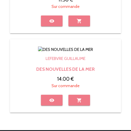
Sur commande
visibility
shopping_cart
LEFEBVRE GUILLAUME
DES NOUVELLES DE LA MER
14.00 €
Sur commande
visibility
shopping_cart