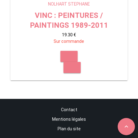
NOLHART STEPHANE
VINC : PEINTURES /
PAINTINGS 1989-2011
19.30 €
Sur commande
Contact
Mentions légales
expand_less
Plan du site