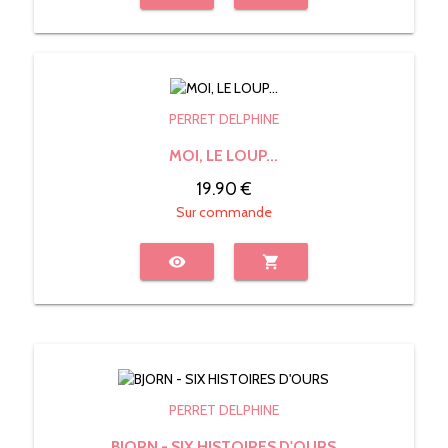
PERRET DELPHINE
MOI, LE LOUP...
19.90 €
Sur commande
visibility
shopping_cart
PERRET DELPHINE
BJORN - SIX HISTOIRES D'OURS