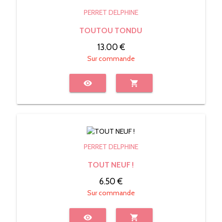
PERRET DELPHINE
TOUTOU TONDU
13.00 €
Sur commande
visibility
shopping_cart
PERRET DELPHINE
TOUT NEUF !
6.50 €
Sur commande
visibility
shopping_cart