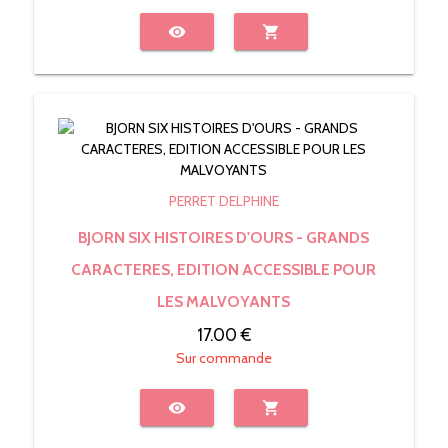
visibility
shopping_cart
PERRET DELPHINE
BJORN SIX HISTOIRES D'OURS - GRANDS
CARACTERES, EDITION ACCESSIBLE POUR
LES MALVOYANTS
17.00 €
Sur commande
visibility
shopping_cart