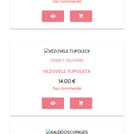
Sur commande
visibility
shopping_cart
PERRET DELPHINE
VEZOVELE TUPOLECK
14.00 €
Sur commande
visibility
shopping_cart