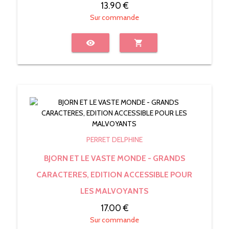
13.90 €
Sur commande
visibility
shopping_cart
PERRET DELPHINE
BJORN ET LE VASTE MONDE - GRANDS
CARACTERES, EDITION ACCESSIBLE POUR
LES MALVOYANTS
17.00 €
Sur commande