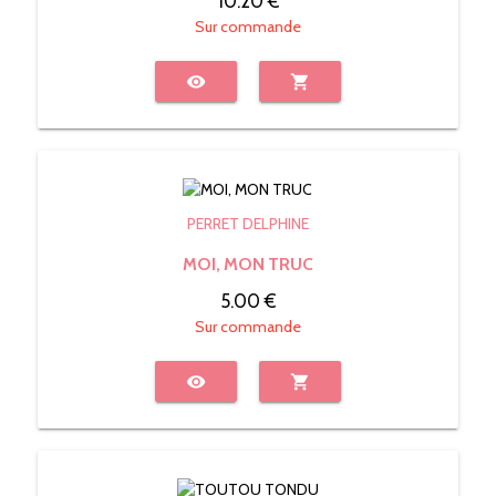
10.20 €
Sur commande
visibility
shopping_cart
PERRET DELPHINE
MOI, MON TRUC
5.00 €
Sur commande
visibility
shopping_cart