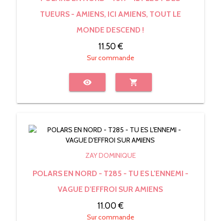
TUEURS - AMIENS, ICI AMIENS, TOUT LE
MONDE DESCEND !
11.50 €
Sur commande
visibility
shopping_cart
ZAY DOMINIQUE
POLARS EN NORD - T285 - TU ES L'ENNEMI -
VAGUE D'EFFROI SUR AMIENS
11.00 €
Sur commande