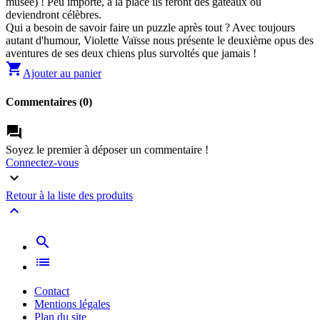
musée) ! Peu importe, à la place ils feront des gâteaux ou
deviendront célèbres.
Qui a besoin de savoir faire un puzzle après tout ? Avec toujours
autant d'humour, Violette Vaïsse nous présente le deuxième opus des
aventures de ses deux chiens plus survoltés que jamais !
shopping_cart
Ajouter au panier
Commentaires (0)
forum
Soyez le premier à déposer un commentaire !
Connectez-vous
keyboard_arrow_down
Retour à la liste des produits
expand_less
search
list
Contact
Mentions légales
Plan du site