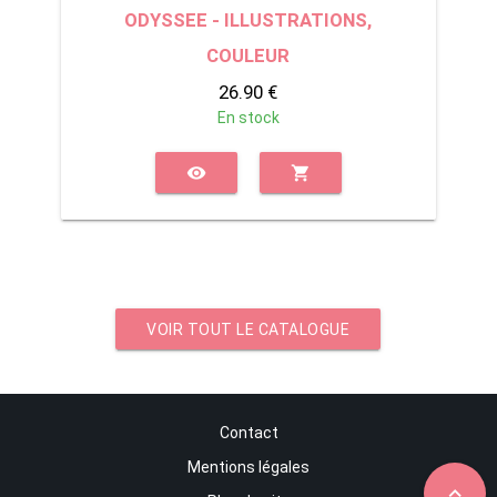
ODYSSEE - ILLUSTRATIONS,
COULEUR
26.90 €
En stock
visibility
shopping_cart
VOIR TOUT LE CATALOGUE
Contact
Mentions légales
expand_less