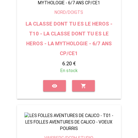
NORD/DOIGTS
LA CLASSE DONT TU ES LE HEROS -
T10 - LA CLASSE DONT TU ES LE
HEROS - LA MYTHOLOGIE - 6/7 ANS
CP/CE1
6.20 €
En stock
visibility
shopping_cart