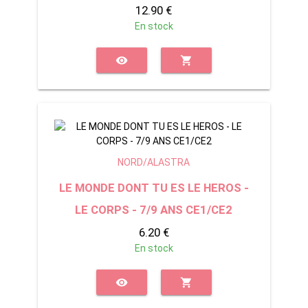
12.90 €
En stock
visibility
shopping_cart
NORD/ALASTRA
LE MONDE DONT TU ES LE HEROS -
LE CORPS - 7/9 ANS CE1/CE2
6.20 €
En stock
visibility
shopping_cart