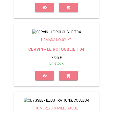
visibility
shopping_cart
HAMADA KOUSUKE
CERVIN - LE ROI OUBLIE T04
7.95 €
En stock
visibility
shopping_cart
HOMERE/SCHMIED/SAUDE