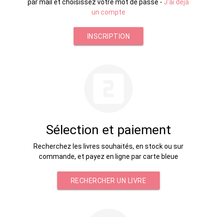
par mail et choisissez votre mot de passe -
J'ai déjà
un compte
INSCRIPTION
looks_two
Sélection et paiement
Recherchez les livres souhaités, en stock ou sur
commande, et payez en ligne par carte bleue
RECHERCHER UN LIVRE