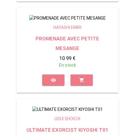
HAYASHI EMIRI
PROMENADE AVEC PETITE
MESANGE
10.99 €
En stock
visibility
shopping_cart
USUI SHOICHI
ULTIMATE EXORCIST KIYOSHI T01