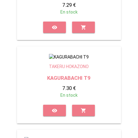
7.29 €
En stock
visibility
shopping_cart
TAKERU HOKAZONO
KAGURABACHI T9
7.30 €
En stock
visibility
shopping_cart