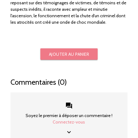
reposant sur des témoignages de victimes, de témoins et de
suspects inédits, il raconte avec ampleur et minutie
l'ascension, le fonctionnement et la chute d'un criminel dont
les atrocités ont créé une onde de choc mondiale.
AJOUTER AU PANIER
Commentaires (0)
forum
Soyez le premier à déposer un commentaire !
Connectez-vous
keyboard_arrow_down