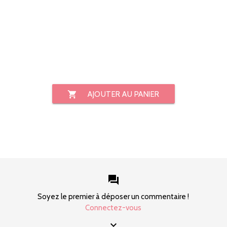
shopping_cart
AJOUTER AU PANIER
forum
Soyez le premier à déposer un commentaire !
Connectez-vous
keyboard_arrow_down