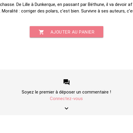
la chasse. De Lille à Dunkerque, en passant par Béthune, il va devoir 
 Moralité : corriger des polars, c’est bien. Survivre à ses auteurs, c’
shopping_cart
AJOUTER AU PANIER
forum
Soyez le premier à déposer un commentaire !
Connectez-vous
keyboard_arrow_down