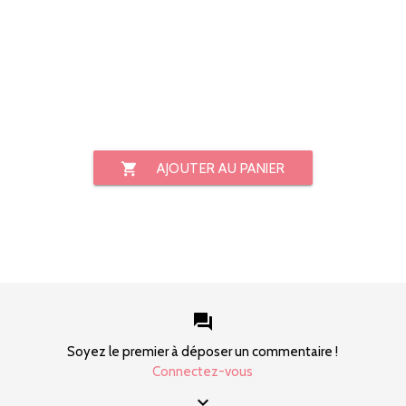
shopping_cart
AJOUTER AU PANIER
forum
Soyez le premier à déposer un commentaire !
Connectez-vous
keyboard_arrow_down