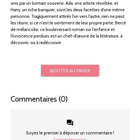
unis par un lointain souvenir. Ada, une artiste révoltée, et
Harry, un riche banquier, sont les deux facettes d'une même
personne. Tragiquement attirés l'un vers l'autre, rien ne peut
les réunir, si ce n'est le sentiment de leur propre perte. Bercé
de mélancolie, ce bouleversant roman sur l'enfance et
l'innocence perdues est un chef-d'œuvre de la littérature, à
découvrir, ou à redécouvrir.
AJOUTER AU PANIER
Commentaires (0)
forum
Soyez le premier à déposer un commentaire !
Connectez-vous