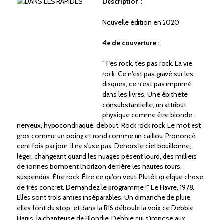
Description :
Nouvelle édition en 2020
4e de couverture :
"T'es rock, t'es pas rock. La vie
rock. Ce n'est pas gravé sur les
disques, ce n'est pas imprimé
dans les livres. Une épithète
consubstantielle, un attribut
physique comme être blonde,
nerveux, hypocondriaque, debout. Rock rock rock. Le mot est
gros comme un poing et rond comme un caillou. Prononcé
cent fois par jour, il ne s'use pas. Dehors le ciel bouillonne,
léger, changeant quand les nuages pèsent lourd, des milliers
de tonnes bombent l'horizon derrière les hautes tours,
suspendus. Être rock. Être ce qu'on veut. Plutôt quelque chose
de très concret. Demandez le programme !" Le Havre, 1978.
Elles sont trois amies inséparables. Un dimanche de pluie,
elles font du stop, et dans la R16 déboule la voix de Debbie
Harris, la chanteuse de Blondie. Debbie qui s'impose aux