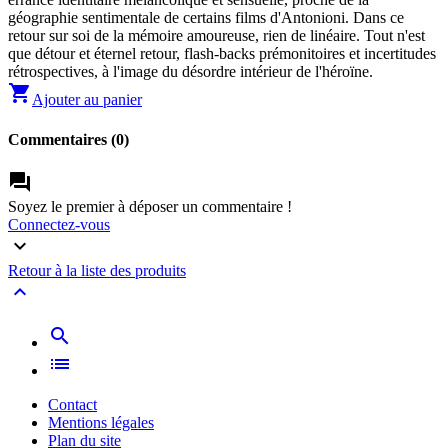
géographie sentimentale de certains films d'Antonioni. Dans ce
retour sur soi de la mémoire amoureuse, rien de linéaire. Tout n'est
que détour et éternel retour, flash-backs prémonitoires et incertitudes
rétrospectives, à l'image du désordre intérieur de l'héroïne.
shopping_cart
Ajouter au panier
Commentaires (0)
forum
Soyez le premier à déposer un commentaire !
Connectez-vous
keyboard_arrow_down
Retour à la liste des produits
expand_less
search
list
Contact
Mentions légales
Plan du site