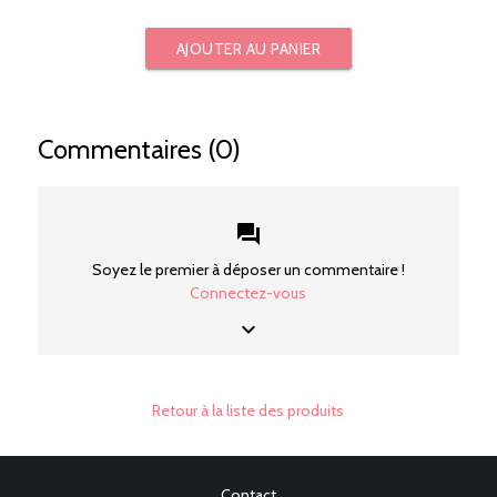
AJOUTER AU PANIER
Commentaires (0)
forum
Soyez le premier à déposer un commentaire !
Connectez-vous
keyboard_arrow_down
Retour à la liste des produits
Contact