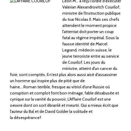
Léon M... a reçu l'ordre d'exécuter
Valerian Alexandrovitch Courilof,
ministre de l'Instruction publique
du tsar Nicolas II. Mais ses chefs
attendent le moment propice:
l'attentat doit porter un coup
fatal au régime impérial. Sous la
fausse identité de Marcel
Legrand, médecin suisse, le
jeune terroriste entre au service
de Courilof. Les jours du
ministre, atteint d'un cancer du
foie, sont comptés. Il n'est plus alors aussi aisé d'assassiner
un homme qui inspire plus de pitié que de
haine... Roman terrible, fresque au vitriol d'une Russie où
corruption et complot font bon ménage, fable désabusée et
cynique sur la vanité du pouvoir, L'Affaire Courilof est une
oeuvre dont on sort ébranlé et meurtri. Qui a mieux écrit que
l'auteur du Bal et de David Golder la solitude et
la désespérance?