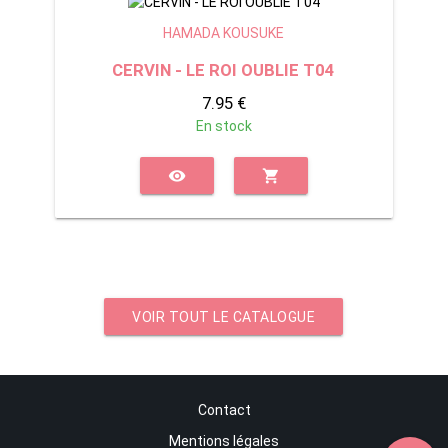
HAMADA KOUSUKE
CERVIN - LE ROI OUBLIE T04
7.95 €
En stock
visibility
shopping_cart
VOIR TOUT LE CATALOGUE
Contact
Mentions légales