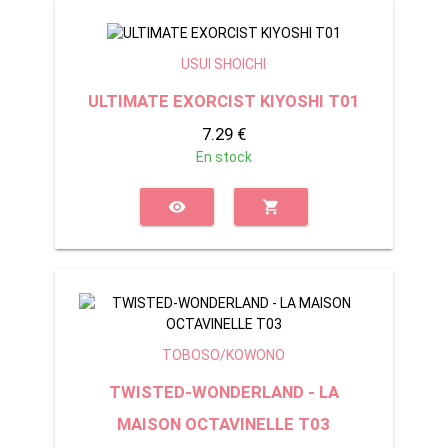
USUI SHOICHI
ULTIMATE EXORCIST KIYOSHI T01
7.29 €
En stock
visibility
shopping_cart
TOBOSO/KOWONO
TWISTED-WONDERLAND - LA
MAISON OCTAVINELLE T03