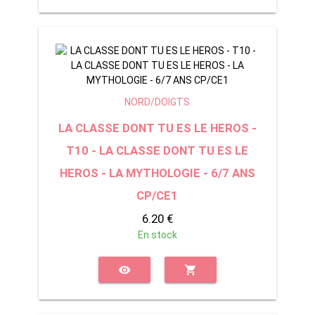
NORD/DOIGTS
LA CLASSE DONT TU ES LE HEROS -
T10 - LA CLASSE DONT TU ES LE
HEROS - LA MYTHOLOGIE - 6/7 ANS
CP/CE1
6.20 €
En stock
visibility
shopping_cart