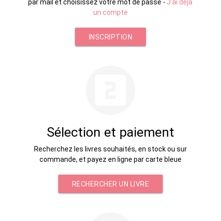
par mail et choisissez votre mot de passe -
J'ai déjà
un compte
INSCRIPTION
looks_two
Sélection et paiement
Recherchez les livres souhaités, en stock ou sur
commande, et payez en ligne par carte bleue
RECHERCHER UN LIVRE