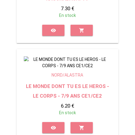
7.30 €
En stock
visibility
shopping_cart
NORD/ALASTRA
LE MONDE DONT TU ES LE HEROS -
LE CORPS - 7/9 ANS CE1/CE2
6.20 €
En stock
visibility
shopping_cart