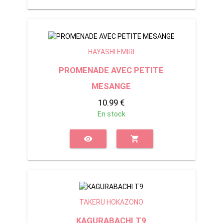
HAYASHI EMIRI
PROMENADE AVEC PETITE
MESANGE
10.99 €
En stock
visibility
shopping_cart
TAKERU HOKAZONO
KAGURABACHI T9