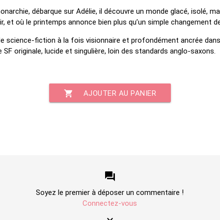
onarchie, débarque sur Adélie, il découvre un monde glacé, isolé, m
ir, et où le printemps annonce bien plus qu’un simple changement de
e science-fiction à la fois visionnaire et profondément ancrée dan
SF originale, lucide et singulière, loin des standards anglo-saxons.
shopping_cart
AJOUTER AU PANIER
forum
Soyez le premier à déposer un commentaire !
Connectez-vous
keyboard_arrow_down