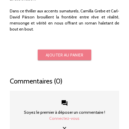
Dans ce thriller aux accents surnaturels, Camilla Grebe et Carl-
David Pärson brouillent la frontière entre rêve et réalité,
mensonge et vérité en nous offrant un roman haletant de
bout en bout.
AJOUTER AU PANIER
Commentaires (0)
forum
Soyez le premier à déposer un commentaire !
Connectez-vous
keyboard_arrow_down