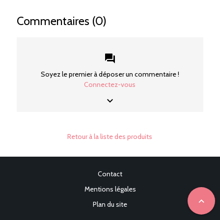
Commentaires (0)
forum
Soyez le premier à déposer un commentaire !
Connectez-vous
keyboard_arrow_down
Retour à la liste des produits
Contact
Mentions légales
expand_less
Plan du site