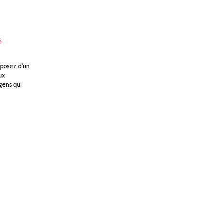
é
sposez d'un
ux
 gens qui