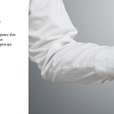
é
sposez d'un
ux
 gens qui