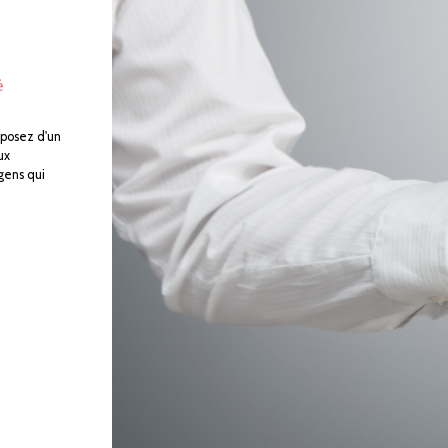
é
sposez d'un
ux
 gens qui