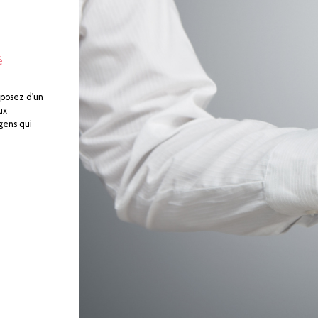
é
sposez d'un
ux
 gens qui