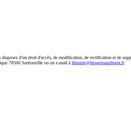
isposez d'un droit d'accès, de modification, de rectification et de supp
lique 78500 Sartrouville ou un e-mail à
librairie@desgensquilisent.fr
.