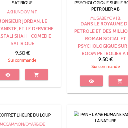
AKHUNDOV M F.
MUSABEYOV I B.
MONSIEUR JORDAN, LE
DANS LE ROYAUME D
ANISTE, ET LE DERVICHE
PETROLE ET DES MILLIO
STALI SHAH - COMEDIE
ROMAN SOCIAL ET
SATIRIQUE
PSYCHOLOGIQUE SUR 
9.50 €
BOOM PETROLIER A 
9.50 €
Sur commande
Sur commande
visibility
shopping_cart
visibility
shopping_cart
MCCAMMON/OYARBIDE