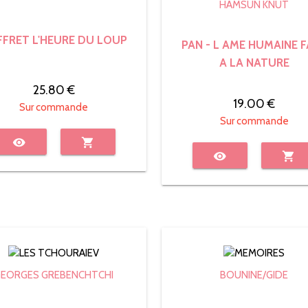
HAMSUN KNUT
FRET L'HEURE DU LOUP
PAN - L AME HUMAINE 
A LA NATURE
25.80 €
19.00 €
Sur commande
Sur commande
visibility
shopping_cart
visibility
shopping_cart
GEORGES GREBENCHTCHI
BOUNINE/GIDE