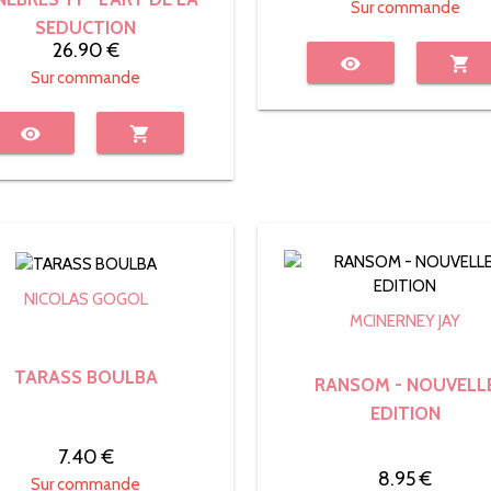
Sur commande
SEDUCTION
26.90 €
visibility
shopping_cart
Sur commande
visibility
shopping_cart
NICOLAS GOGOL
MCINERNEY JAY
TARASS BOULBA
RANSOM - NOUVELL
EDITION
7.40 €
8.95 €
Sur commande