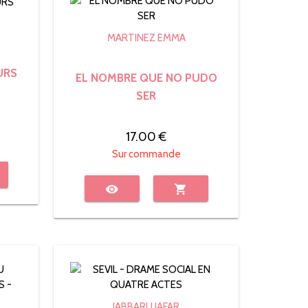
MARTINEZ EMMA
URS
EL NOMBRE QUE NO PUDO
SER
17.00 €
Sur commande
visibility
shopping_cart
JABBARLI JAFAR