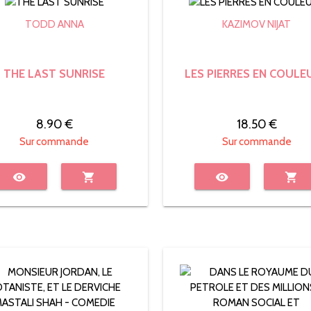
TODD ANNA
KAZIMOV NIJAT
THE LAST SUNRISE
LES PIERRES EN COULE
8.90 €
18.50 €
Sur commande
Sur commande
visibility
shopping_cart
visibility
shopping_cart