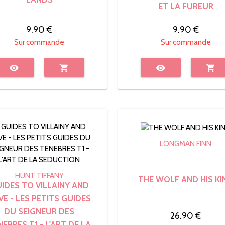
ET LA FUREUR
9.90 €
9.90 €
Sur commande
Sur commande
visibility
shopping_cart
visibility
shopping_cart
LONGMAN FINN
HUNT TIFFANY
THE WOLF AND HIS KI
IDES TO VILLAINY AND
VE - LES PETITS GUIDES
DU SEIGNEUR DES
26.90 €
NEBRES T1 - L'ART DE LA