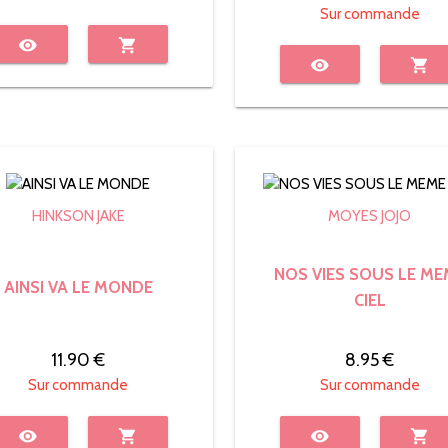
Sur commande
visibility
shopping_cart
visibility
shopping_cart
HINKSON JAKE
MOYES JOJO
NOS VIES SOUS LE ME
AINSI VA LE MONDE
CIEL
11.90 €
8.95 €
Sur commande
Sur commande
visibility
shopping_cart
visibility
shopping_cart