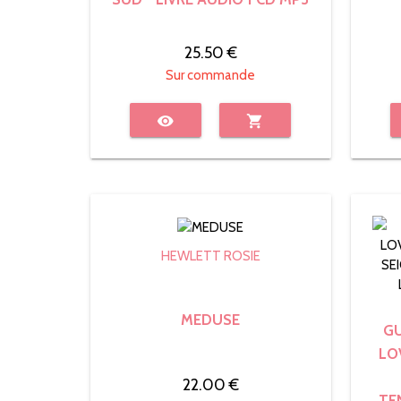
25.50 €
Sur commande
visibility
shopping_cart
HEWLETT ROSIE
MEDUSE
GU
LO
22.00 €
TE