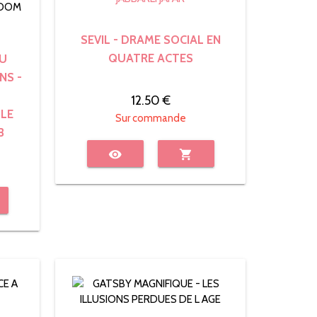
SEVIL - DRAME SOCIAL EN
QUATRE ACTES
U
NS -
12.50 €
LE
Sur commande
B
visibility
shopping_cart