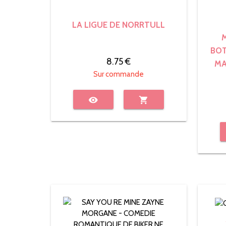
LA LIGUE DE NORRTULL
BOT
8.75 €
MA
Sur commande
visibility
shopping_cart