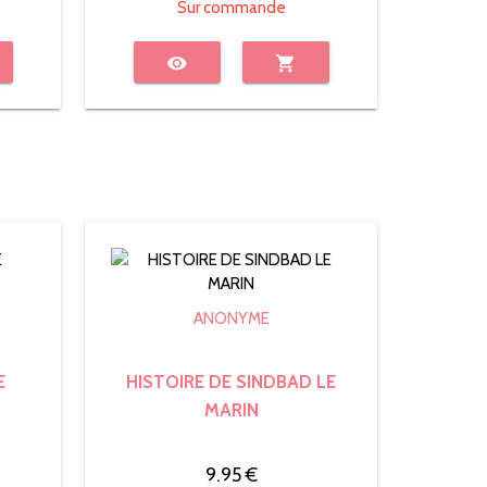
Sur commande
visibility
shopping_cart
ANONYME
E
HISTOIRE DE SINDBAD LE
MARIN
9.95 €