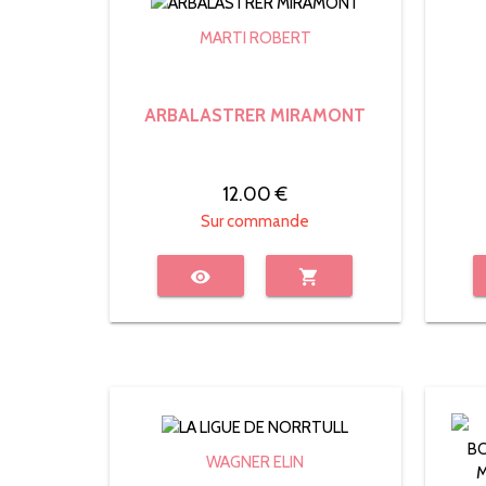
MARTI ROBERT
ARBALASTRER MIRAMONT
12.00 €
Sur commande
visibility
shopping_cart
WAGNER ELIN