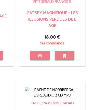
FITZGERALD FRANCIS S
GATSBY MAGNIFIQUE - LES
FACE
ILLUSIONS PERDUES DE L
AGE
18.00 €
Sur commande
visibility
shopping_cart
GREBE/PARSON/ELHADAD