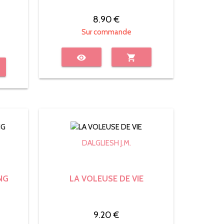
8.90 €
Sur commande
visibility
shopping_cart
DALGLIESH J.M.
NG
LA VOLEUSE DE VIE
9.20 €