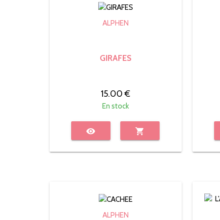
ALPHEN
GIRAFES
15.00 €
En stock
visibility
shopping_cart
ALPHEN