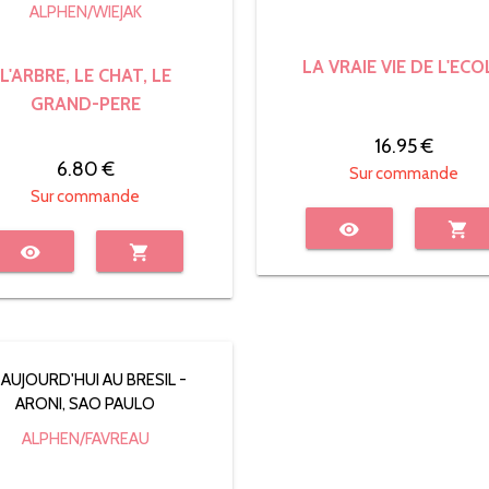
ALPHEN/WIEJAK
LA VRAIE VIE DE L'ECO
L'ARBRE, LE CHAT, LE
GRAND-PERE
16.95 €
6.80 €
Sur commande
Sur commande
visibility
shopping_cart
visibility
shopping_cart
ALPHEN/FAVREAU