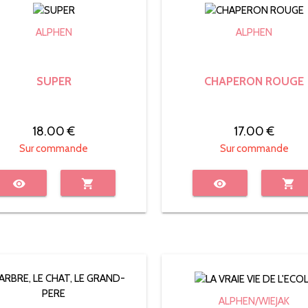
ALPHEN
ALPHEN
SUPER
CHAPERON ROUGE
18.00 €
17.00 €
Sur commande
Sur commande
visibility
shopping_cart
visibility
shopping_cart
ALPHEN/WIEJAK