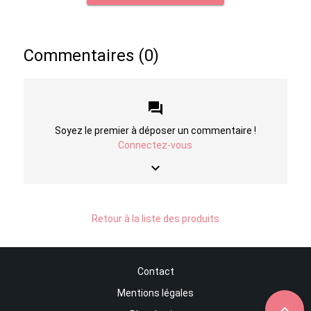
Commentaires (0)
forum
Soyez le premier à déposer un commentaire !
Connectez-vous
keyboard_arrow_down
Retour à la liste des produits
Contact
Mentions légales
expand_less